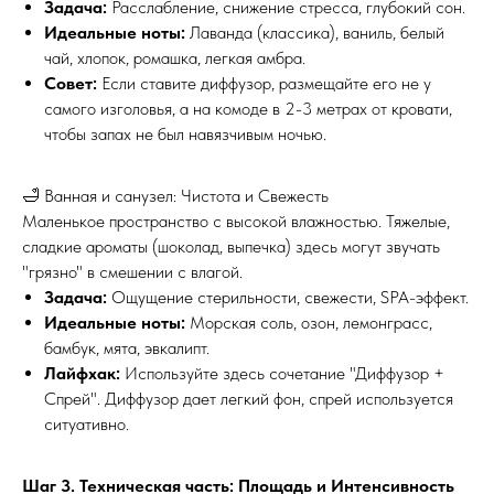
Задача:
Расслабление, снижение стресса, глубокий сон.
Идеальные ноты:
Лаванда (классика), ваниль, белый
чай, хлопок, ромашка, легкая амбра.
Совет:
Если ставите диффузор, размещайте его не у
самого изголовья, а на комоде в 2-3 метрах от кровати,
чтобы запах не был навязчивым ночью.
🛁 Ванная и санузел: Чистота и Свежесть
Маленькое пространство с высокой влажностью. Тяжелые,
сладкие ароматы (шоколад, выпечка) здесь могут звучать
"грязно" в смешении с влагой.
Задача:
Ощущение стерильности, свежести, SPA-эффект.
Идеальные ноты:
Морская соль, озон, лемонграсс,
бамбук, мята, эвкалипт.
Лайфхак:
Используйте здесь сочетание "Диффузор +
Спрей". Диффузор дает легкий фон, спрей используется
ситуативно.
Шаг 3. Техническая часть: Площадь и Интенсивность