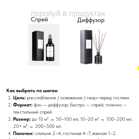
поробуй в продуктах
Спрей
Диффузор
Как выбрать по шагам
Цель:
расслабление / освежение / «вау» перед гостями.
Формат:
фон — диффузор; быстро — спрей; точечно —
текстильный спрей.
Размер:
до 10 м² → 50–100 мл; 10–20 м² → 100–200 мл;
20+ м² → 200–500 мл.
Палочки:
спальня 2–4; гостиная 4–7; ванная 1–2.