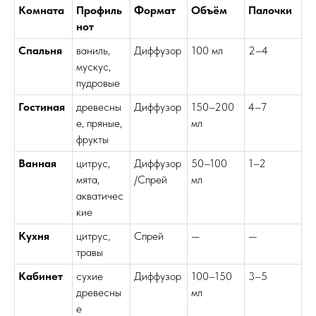
Комната
Профиль
Формат
Объём
Палочки
нот
Спальня
ваниль,
Диффузор
100 мл
2–4
мускус,
пудровые
Гостиная
древесны
Диффузор
150–200
4–7
е, пряные,
мл
фрукты
Ванная
цитрус,
Диффузор
50–100
1–2
мята,
/Спрей
мл
акватичес
кие
Кухня
цитрус,
Спрей
—
—
травы
Кабинет
сухие
Диффузор
100–150
3–5
древесны
мл
е