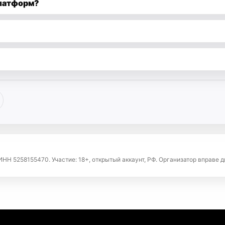
латформ?
НН 5258155470. Участие: 18+, открытый аккаунт, РФ. Организатор вправе д