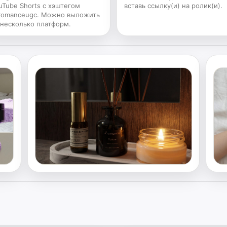
uTube Shorts с хэштегом
вставь ссылку(и) на ролик(и).
romanceugc. Можно выложить
 несколько платформ.