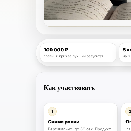
100 000 ₽
5 к
главный приз за лучший результат
на 6
Как участвовать
1
2
Сними ролик
О
Вертикально, до 60 сек. Продукт
In