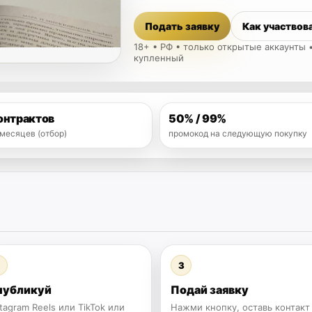
Подать заявку
Как участвов
18+ • РФ • только открытые аккаунты
купленный
онтрактов
50% / 99%
 месяцев (отбор)
промокод на следующую покупку
3
публикуй
Подай заявку
stagram Reels или TikTok или
Нажми кнопку, оставь контакт