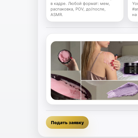
в кадре. Любой формат: мем,
Yo
распаковка, POV, до/после,
#a
ASMR.
на
Подать заявку