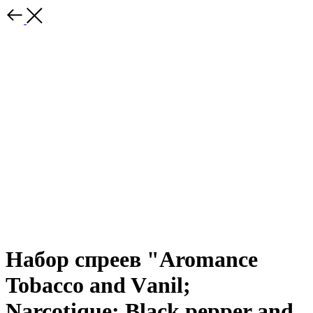
Набор спреев "Aromance
Tobacco and Vаnil;
Narcotique; Black pepper and