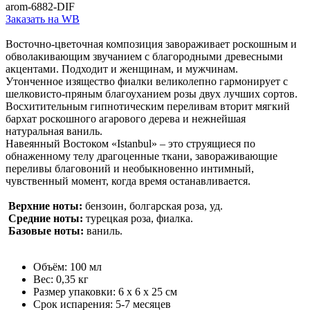
arom-6882-DIF
Заказать на WB
Восточно-цветочная композиция завораживает роскошным и
обволакивающим звучанием с благородными древесными
акцентами. Подходит и женщинам, и мужчинам.
Утонченное изящество фиалки великолепно гармонирует с
шелковисто-пряным благоуханием розы двух лучших сортов.
Восхитительным гипнотическим переливам вторит мягкий
бархат роскошного агарового дерева и нежнейшая
натуральная ваниль.
Навеянный Востоком «Istanbul» – это струящиеся по
обнаженному телу драгоценные ткани, завораживающие
переливы благовоний и необыкновенно интимный,
чувственный момент, когда время останавливается.
Верхние ноты:
бензоин, болгарская роза, уд.
Средние ноты:
турецкая роза, фиалка.
Базовые ноты:
ваниль.
Объём: 100 мл
Вес: 0,35 кг
Размер упаковки: 6 x 6 x 25 см
Срок испарения: 5-7 месяцев