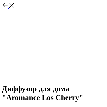
Диффузор для дома
"Aromance Lоs Сhеrrу"