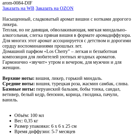
arom-0084-DIF
Заказать на WB
Заказать на OZON
Насыщенный, сладковатый аромат вишни с нотками дорогого
ликера.
Теплая, но не давящая, обволакивающая, мягкая миндально-
алкогольная, слегка пряная вишня в формате аромадиффузора.
Для многих этот аромат ассоциируется с детством и дорогими
сердцу воспоминаниями прошлых лет.
Домашний парфюм «Los Cherry" – легкая и беззаботная
композиция для любителей уютных ягодных ароматов.
Гармонично «звучит» утром и вечером, для мужчин и для
женщин.
Верхние ноты:
вишня, ликер, горький миндаль.
Средние ноты:
вишня, турецкая роза, жасмин самбак, слива.
Базовые ноты:
перуанский бальзам, бобы тонка, сандал,
ветивер, белый кедр, бензоин, корица, гвоздика, пачули,
ваниль.
Объём: 100 мл
Вес: 0,35 кг
Размер упаковки: 6 x 6 x 25 см
Время диффузии: 5-7 месяцев