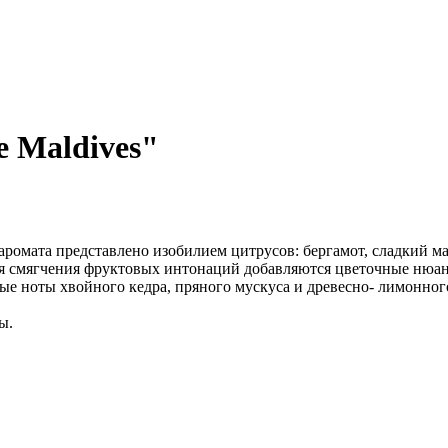
 Maldives"
аромата представлено изобилием цитрусов: бергамот, сладкий м
ля смягчения фруктовых интонаций добавляются цветочные нюа
е ноты хвойного кедра, пряного мускуса и древесно- лимонног
ы.