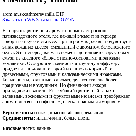
arom-muskcashmerevanilla-DIF
Заказать на WB
Заказать на OZON
Его пряно-цветочный аромат напоминает роскошь
пятизвездочного отеля, где каждый элемент интерьера
говорит о вкусе и статусе. При первом вдохе вы почувствуете
запах кожаных кресел, смешанный с ароматом белоснежного
белья. Эта непередаваемая свежесть дополняется фруктовым
смузи из красного яблока с пряно-сосновыми нюансами
земляники. Особую изысканность и глубину диффузору
придает иланг-иланг, сладкий и сливочно-пряный, с
древесными, фруктовыми и бальзамическими нюансами.
Белые цветы, втаянные в аромат, делают его еще более
грациозным и воздушным. Но финальный аккорд
принадлежит ванили. Ее глубокий цветочный запах с
зелеными, восковыми и фруктовыми нюансами преображает
аромат, делая его пафосным, слегка пряным и амбровым.
Верхние ноты:
rкожа, красное яблоко, земляника.
Средние ноты:
иланг-иланг, белые цветы.
Базовые ноты:
ваниль.