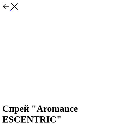
Спрей "Aromance
ЕSСЕNТRIС"